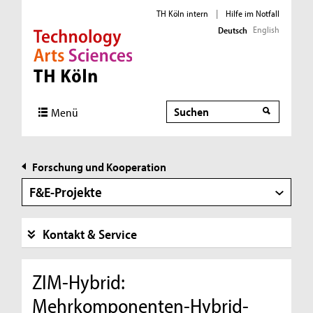
TH Köln intern
|
Hilfe im Notfall
English
Deutsch
Direkt zur Hauptnavigation
Direkt zur Subnavigation
Direkt zum Inhalt
Direkt zum Fußbereich
Suche
Suche
Menü
Forschung und Kooperation
F&E-Projekte
Kontakt & Service
ZIM-Hybrid:
Mehrkomponenten-Hybrid-