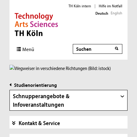
TH Köln intern
|
Hilfe im Notfall
English
Deutsch
Direkt zur Hauptnavigation
Direkt zur Subnavigation
Direkt zum Inhalt
Direkt zum Fußbereich
Suche
Menü
Studienorientierung
Schnupperangebote &
Infoveranstaltungen
Kontakt & Service