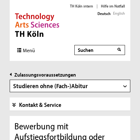
TH Köln intern
|
Hilfe im Notfall
English
Deutsch
Direkt zur Hauptnavigation
Direkt zur Subnavigation
Direkt zum Inhalt
Direkt zum Fußbereich
Suche
Menü
Zulassungsvoraussetzungen
Studieren ohne (Fach-)Abitur
Kontakt & Service
Bewerbung mit
Aufstiegsfortbildung oder