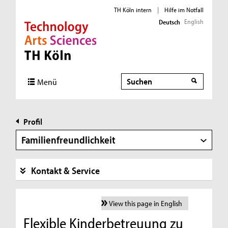
TH Köln intern
|
Hilfe im Notfall
English
Deutsch
Direkt zur Hauptnavigation
Direkt zur Subnavigation
Direkt zum Inhalt
Direkt zum Fußbereich
Suche
Menü
Profil
Familienfreundlichkeit
Kontakt & Service
View this page in English
Flexible Kinderbetreuung zu