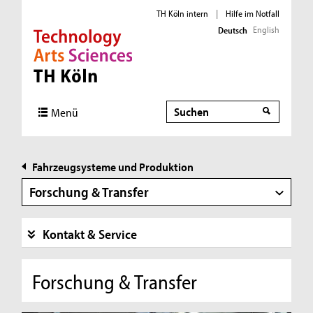
TH Köln intern
|
Hilfe im Notfall
English
Deutsch
Direkt zur Hauptnavigation
Direkt zur Subnavigation
Direkt zum Inhalt
Direkt zum Fußbereich
Suche
Suche
Menü
Fahrzeugsysteme und Produktion
Forschung & Transfer
Kontakt & Service
Forschung & Transfer