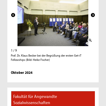
1 / 9
2 / 9
Prof. Dr. Klaus Becker bei der Begrüßung der ersten Get-iT
Prof. Dr.
Fellowships (Bild: Heike Fischer)
(Bild: He
Oktober 2024
Fakultät für Angewandte
Sozialwissenschaften