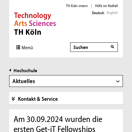
TH Köln intern
|
Hilfe im Notfall
English
Deutsch
Direkt zur Hauptnavigation
Direkt zur Subnavigation
Direkt zum Inhalt
Direkt zum Fußbereich
Suche
Menü
Hochschule
Aktuelles
Kontakt & Service
Am 30.09.2024 wurden die
ersten Get-iT Fellowships