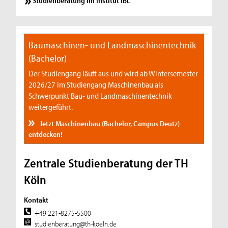
Studienberatung im Institut IBL
Baumaschinen- und Landmaschinentechnik
(Bachelor)
Der Studiengang läuft aus und wird ab Wintersemester
2026/27 im Studiengang Maschinenbau als
Schwerpunkt Bau- und Landmaschinentechnik
weitergeführt.
Jetzt Maschinenbau (Bachelor, Campus Deutz)
entdecken!
Zentrale Studienberatung der TH
Köln
Kontakt
+49 221-8275-5500
studienberatung@th-koeln.de