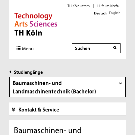
TH Köln intern
|
Hilfe im Notfall
English
Deutsch
Direkt zur Hauptnavigation
Direkt zur Subnavigation
Direkt zum Inhalt
Direkt zum Fußbereich
Suche
Menü
Studiengänge
Baumaschinen- und
Landmaschinentechnik (Bachelor)
Kontakt & Service
Baumaschinen- und