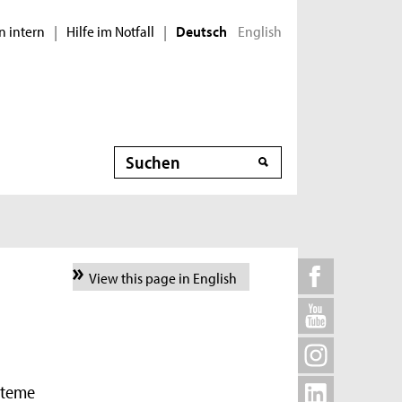
n intern
Hilfe im Notfall
English
|
|
Deutsch
Suche
View this page in English
steme