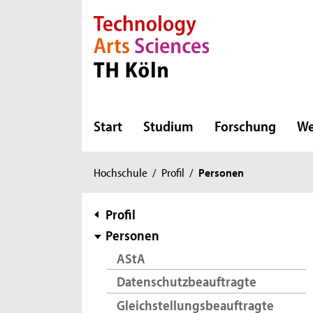
Direkt zur Hauptnavigation
Direkt zur Subnavigation
Direkt zum Inhalt
Direkt zum Fußbereich
Start
Studium
Forschung
We
Sie
Hochschule
/
Profil
/
Personen
sind
hier:
Subnavigation
Profil
Personen
AStA
Datenschutzbeauftragte
Gleichstellungsbeauftragte