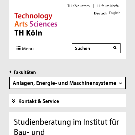
TH Köln intern
|
Hilfe im Notfall
English
Deutsch
Direkt zur Hauptnavigation
Direkt zur Subnavigation
Direkt zum Inhalt
Direkt zum Fußbereich
Suche
Suche
Menü
Fakultäten
Anlagen, Energie- und Maschinensysteme
Kontakt & Service
Studienberatung im Institut für
Bau- und