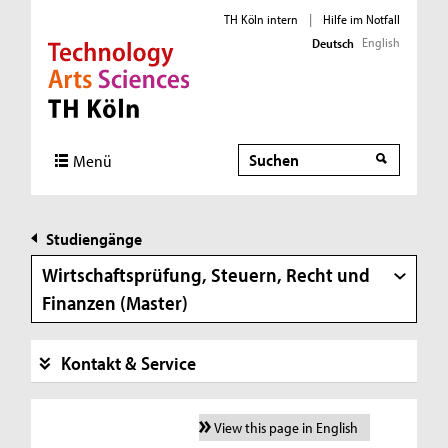
TH Köln intern
|
Hilfe im Notfall
English
Deutsch
Direkt zur Hauptnavigation
Direkt zur Subnavigation
Direkt zum Inhalt
Direkt zum Fußbereich
Suche
Menü
Studiengänge
Wirtschaftsprüfung, Steuern, Recht und
Finanzen (Master)
Kontakt & Service
View this page in English