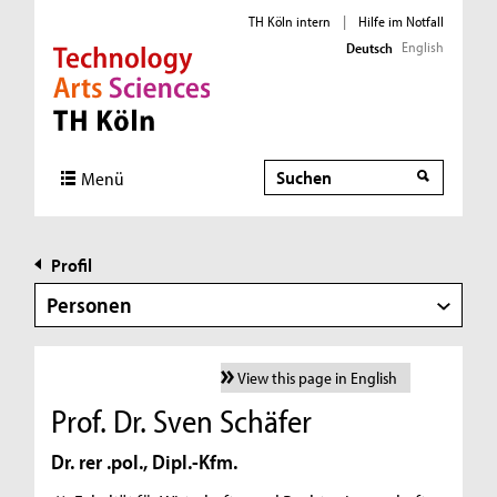
TH Köln intern
|
Hilfe im Notfall
English
Deutsch
Direkt zur Hauptnavigation
Direkt zur Subnavigation
Direkt zum Inhalt
Direkt zum Fußbereich
Suche
Menü
Profil
Personen
View this page in English
Prof. Dr. Sven Schäfer
Dr. rer .pol., Dipl.-Kfm.