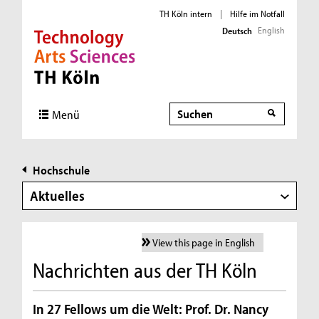
TH Köln intern
|
Hilfe im Notfall
English
Deutsch
Direkt zur Hauptnavigation
Direkt zur Subnavigation
Direkt zum Inhalt
Direkt zum Fußbereich
Suche
Menü
Hochschule
Aktuelles
View this page in English
Nachrichten aus der TH Köln
In 27 Fellows um die Welt: Prof. Dr. Nancy