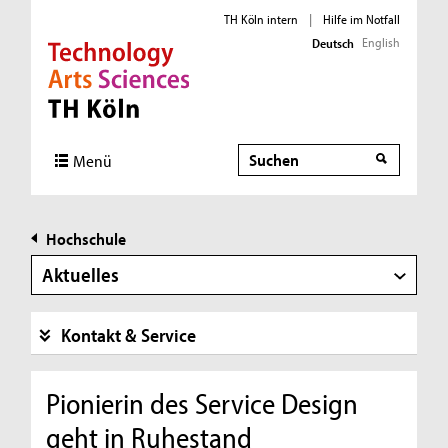
TH Köln intern
|
Hilfe im Notfall
English
Deutsch
Direkt zur Hauptnavigation
Direkt zur Subnavigation
Direkt zum Inhalt
Direkt zum Fußbereich
Suche
Menü
Hochschule
Aktuelles
Kontakt & Service
Pionierin des Service Design
geht in Ruhestand