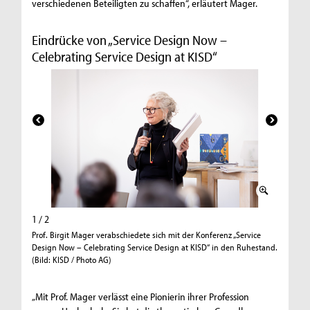
verschiedenen Beteiligten zu schaffen“, erläutert Mager.
Eindrücke von „Service Design Now –
Celebrating Service Design at KISD“
1 / 2
2 / 2
Prof. Birgit Mager verabschiedete sich mit der Konferenz „Service
Mager wur
Design Now – Celebrating Service Design at KISD“ in den Ruhestand.
Design (K
(Bild: KISD / Photo AG)
„Mit Prof. Mager verlässt eine Pionierin ihrer Profession