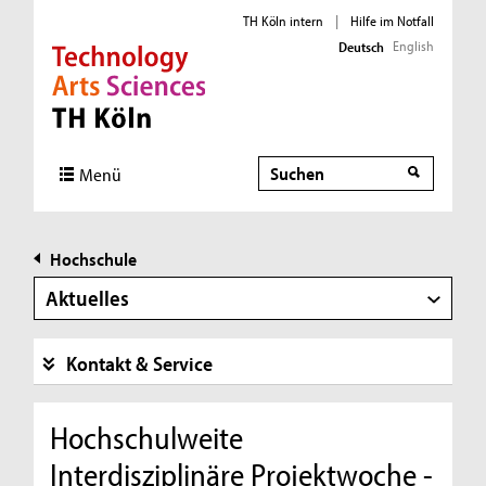
TH Köln intern
|
Hilfe im Notfall
English
Deutsch
Direkt zur Hauptnavigation
Direkt zur Subnavigation
Direkt zum Inhalt
Direkt zum Fußbereich
Suche
Menü
Hochschule
Aktuelles
Kontakt & Service
Hochschulweite
Interdisziplinäre Projektwoche -