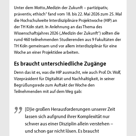
Unter dem Motto „Medizin der Zukunft – partizipativ,
präventiv, ethisch“ fand vom 18. bis 22. Mai 2026 zum 25. Mal
die Hochschulweite Interdisziplinäre Projektwoche (HIP) an
der TH Köln statt. In Anlehnung an das Thema des
Wissenschaftsjahres 2026 („Medizin der Zukunft“) sollten die
rund 460 teilnehmenden Studierenden aus 9 Fakultäten der
TH Köln gemeinsam und vor allem interdisziplinär für eine
Woche an einer Projektidee arbeiten.
Es braucht unterschiedliche Zugänge
Denn das ist es, was die HIP ausmacht, wie auch Prof. Dr. Wolf,
Vizepräsident für Digitalität und Nachhaltigkeit, in seiner
Begrüßungsrede zum Auftakt der Woche den
Teilnehmenden mit auf dem Weg gab:
[D]ie großen Herausforderungen unserer Zeit
lassen sich aufgrund ihrer Komplexität nur
schwer aus einer Disziplin allein verstehen –
und schon gar nicht lösen. Es braucht