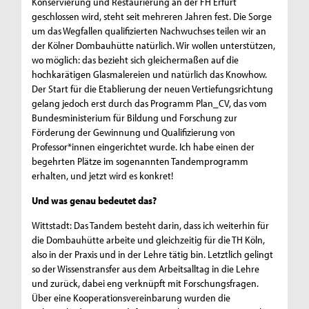
Konservierung und Restaurierung an der FH Erfurt
geschlossen wird, steht seit mehreren Jahren fest. Die Sorge
um das Wegfallen qualifizierten Nachwuchses teilen wir an
der Kölner Dombauhütte natürlich. Wir wollen unterstützen,
wo möglich: das bezieht sich gleichermaßen auf die
hochkarätigen Glasmalereien und natürlich das Knowhow.
Der Start für die Etablierung der neuen Vertiefungsrichtung
gelang jedoch erst durch das Programm Plan_CV, das vom
Bundesministerium für Bildung und Forschung zur
Förderung der Gewinnung und Qualifizierung von
Professor*innen eingerichtet wurde. Ich habe einen der
begehrten Plätze im sogenannten Tandemprogramm
erhalten, und jetzt wird es konkret!
Und was genau bedeutet das?
Wittstadt: Das Tandem besteht darin, dass ich weiterhin für
die Dombauhütte arbeite und gleichzeitig für die TH Köln,
also in der Praxis und in der Lehre tätig bin. Letztlich gelingt
so der Wissenstransfer aus dem Arbeitsalltag in die Lehre
und zurück, dabei eng verknüpft mit Forschungsfragen.
Über eine Kooperationsvereinbarung wurden die