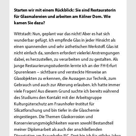
Starten wir mit einem Rückblick: Sie sind Restauratorin
für Glasmalereien und arbeiten am Kölner Dom. Wie
kamen Sie dazu?
Wittstadt: Nun, geplant war das nicht! Aber es hat sich
wunderbar gefügt. Ich empfinde Glas in jeder Hinsicht als
einen spannenden und sehr ästhetischen Werkstoff. Glas ist
nicht einfach da, sondern erfordert vielerlei Anstrengungen
dabei, es herzustellen, zu verarbeiten und zu gestalten. Als
junge Restaurierungsstudentin lernte ich an der FH-Erfurt
Spurenlesen – sichtbare und versteckte Hinweise an
Glasobjekten zu erkennen, die Aussagen zur Technik, zum
Gebrauch und auch zur Alterung erlauben. Ich hatte immer
viele Fragen! Aus diesem Grund suchte ich bereits während
des Studiums den Kontakt mit der Arbeitsgruppe
Kulturgüterschutz am Fraunhofer-Institut für
Silicatforschung und bin tiefer in die Glaschemie
eingestiegen. Die Themen Glaskorrosion und
Konservierungsmöglichkeiten waren sowohl Bestandteil
meiner Diplomarbeit als auch der anschließenden
Dissertation am Fraunhofer ISC. Dort bin ich für etliche Jahre