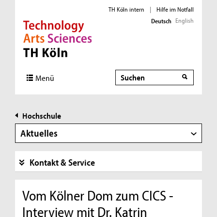
TH Köln intern
|
Hilfe im Notfall
English
Deutsch
Direkt zur Hauptnavigation
Direkt zur Subnavigation
Direkt zum Inhalt
Direkt zum Fußbereich
Suche
Menü
Hochschule
Aktuelles
Kontakt & Service
Vom Kölner Dom zum CICS -
Interview mit Dr. Katrin