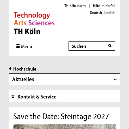
TH Köln intern
|
Hilfe im Notfall
English
Deutsch
Direkt zur Hauptnavigation
Direkt zur Subnavigation
Direkt zum Inhalt
Direkt zum Fußbereich
Suche
Menü
Hochschule
Aktuelles
Kontakt & Service
Save the Date: Steintage 2027