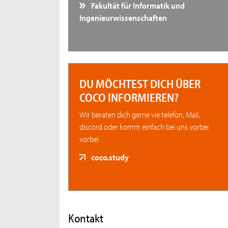
Fakultät für Informatik und
Ingenieurwissenschaften
DU MÖCHTEST DICH ÜBER
COCO INFORMIEREN?
Wir beraten dich gerne vie telefon, Mail,
discord oder komm einfach bei uns vorbei
vorbei
coco.study
Kontakt