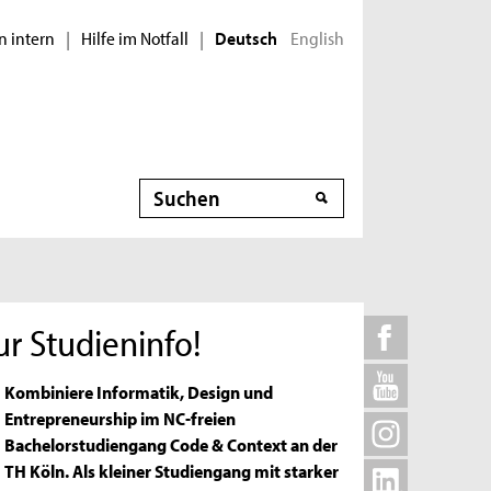
n intern
Hilfe im Notfall
English
|
|
Deutsch
Suche
ur Studieninfo!
Kombiniere Informatik, Design und
Entrepreneurship im NC-freien
Bachelorstudiengang Code & Context an der
TH Köln. Als kleiner Studiengang mit starker