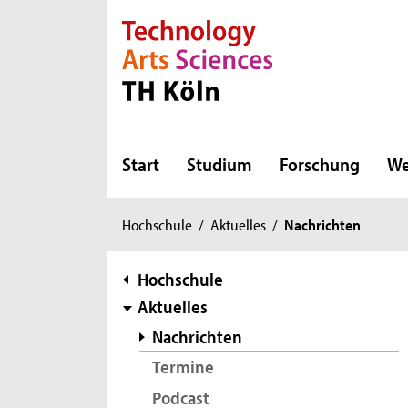
Direkt zur Hauptnavigation
Direkt zur Subnavigation
Direkt zum Inhalt
Direkt zum Fußbereich
Start
Studium
Forschung
We
Sie
Hochschule
/
Aktuelles
/
Nachrichten
sind
hier:
Subnavigation
Hochschule
Aktuelles
Nachrichten
Termine
Podcast