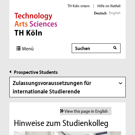
TH Köln intern
|
Hilfe im Notfall
English
Deutsch
Direkt zur Hauptnavigation
Direkt zur Subnavigation
Direkt zum Inhalt
Direkt zum Fußbereich
Suche
Menü
Prospective Students
Zulassungsvoraussetzungen für
internationale Studierende
View this page in English
Hinweise zum Studienkolleg