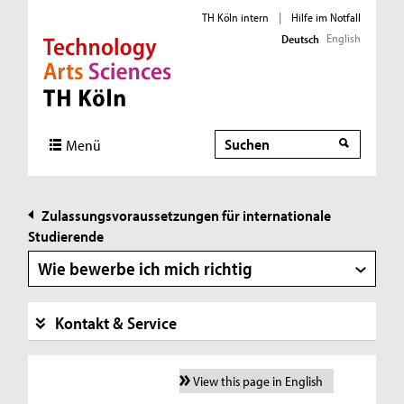
TH Köln intern
|
Hilfe im Notfall
English
Deutsch
Direkt zur Hauptnavigation
Direkt zur Subnavigation
Direkt zum Inhalt
Direkt zum Fußbereich
Suche
Menü
Zulassungsvoraussetzungen für internationale
Studierende
Wie bewerbe ich mich richtig
Kontakt & Service
View this page in English