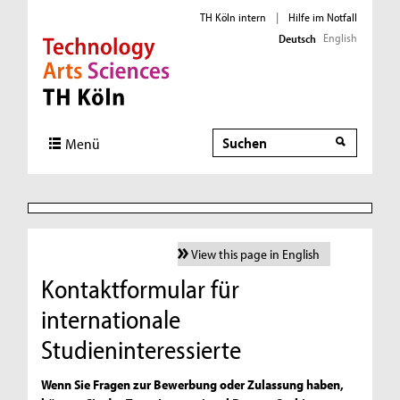
TH Köln intern
|
Hilfe im Notfall
English
Deutsch
Direkt zur Hauptnavigation
Direkt zur Subnavigation
Direkt zum Inhalt
Direkt zum Fußbereich
Suche
Menü
View this page in English
Kontaktformular für
internationale
Studieninteressierte
Wenn Sie Fragen zur Bewerbung oder Zulassung haben,