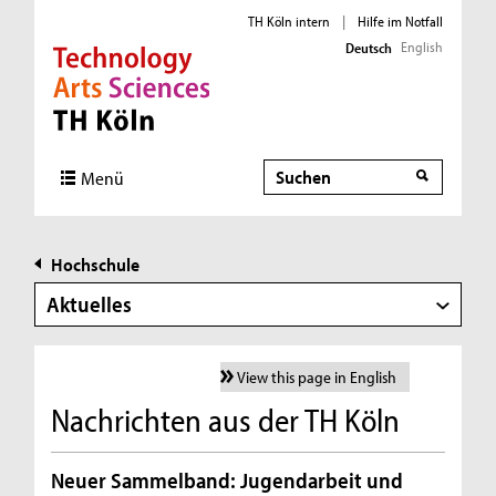
TH Köln intern
|
Hilfe im Notfall
English
Deutsch
Direkt zur Hauptnavigation
Direkt zur Subnavigation
Direkt zum Inhalt
Direkt zum Fußbereich
Suche
Menü
Hochschule
Aktuelles
View this page in English
Nachrichten aus der TH Köln
Neuer Sammelband: Jugendarbeit und