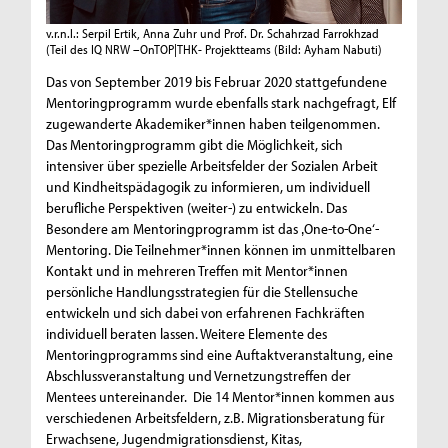
v.r.n.l.: Serpil Ertik, Anna Zuhr und Prof. Dr. Schahrzad Farrokhzad
(Teil des IQ NRW –OnTOP|THK- Projektteams
(Bild: Ayham Nabuti)
Das von September 2019 bis Februar 2020 stattgefundene
Mentoringprogramm wurde ebenfalls stark nachgefragt, Elf
zugewanderte Akademiker*innen haben teilgenommen.
Das Mentoringprogramm gibt die Möglichkeit, sich
intensiver über spezielle Arbeitsfelder der Sozialen Arbeit
und Kindheitspädagogik zu informieren, um individuell
berufliche Perspektiven (weiter-) zu entwickeln. Das
Besondere am Mentoringprogramm ist das ‚One-to-One‘-
Mentoring. Die Teilnehmer*innen können im unmittelbaren
Kontakt und in mehreren Treffen mit Mentor*innen
persönliche Handlungsstrategien für die Stellensuche
entwickeln und sich dabei von erfahrenen Fachkräften
individuell beraten lassen. Weitere Elemente des
Mentoringprogramms sind eine Auftaktveranstaltung, eine
Abschlussveranstaltung und Vernetzungstreffen der
Mentees untereinander. Die 14 Mentor*innen kommen aus
verschiedenen Arbeitsfeldern, z.B. Migrationsberatung für
Erwachsene, Jugendmigrationsdienst, Kitas,