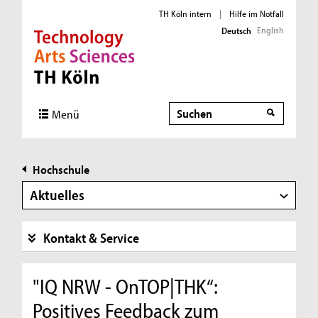
TH Köln intern
|
Hilfe im Notfall
English
Deutsch
Direkt zur Hauptnavigation
Direkt zur Subnavigation
Direkt zum Inhalt
Direkt zum Fußbereich
Suche
Menü
Hochschule
Aktuelles
Kontakt & Service
"IQ NRW - OnTOP|THK“:
Positives Feedback zum