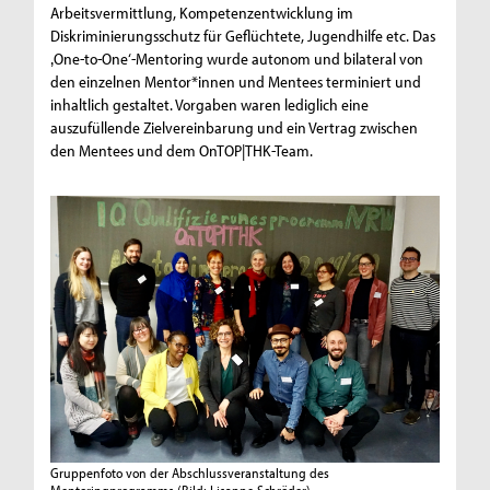
Arbeitsvermittlung, Kompetenzentwicklung im
Diskriminierungsschutz für Geflüchtete, Jugendhilfe etc. Das
‚One-to-One‘-Mentoring wurde autonom und bilateral von
den einzelnen Mentor*innen und Mentees terminiert und
inhaltlich gestaltet. Vorgaben waren lediglich eine
auszufüllende Zielvereinbarung und ein Vertrag zwischen
den Mentees und dem OnTOP|THK-Team.
Gruppenfoto von der Abschlussveranstaltung des
Mentoringprogramms
(Bild: Lisanne Schröder)