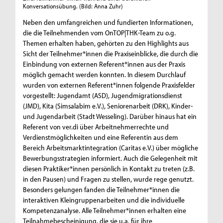
Konversationsübung.
(Bild: Anna Zuhr)
Neben den umfangreichen und fundierten Informationen,
die die Teilnehmenden vom OnTOP|THK-Team zu o.g.
Themen erhalten haben, gehörten zu den Highlights aus
Sicht der Teilnehmer*innen die Praxiseinblicke, die durch die
Einbindung von externen Referent*innen aus der Praxis
möglich gemacht werden konnten. In diesem Durchlauf
wurden von externen Referent*innen folgende Praxisfelder
vorgestellt: Jugendamt (ASD), Jugendmigrationsdienst
(JMD), Kita (Simsalabim e.V.), Seniorenarbeit (DRK), Kinder-
und Jugendarbeit (Stadt Wesseling). Darüber hinaus hat ein
Referent von ver.di über Arbeitnehmerrechte und
Verdienstmöglichkeiten und eine Referentin aus dem
Bereich Arbeitsmarktintegration (Caritas e.V.) über mögliche
Bewerbungsstrategien informiert. Auch die Gelegenheit mit
diesen Praktiker*innen persönlich in Kontakt zu treten (z.B.
in den Pausen) und Fragen zu stellen, wurde rege genutzt.
Besonders gelungen fanden die Teilnehmer*innen die
interaktiven Kleingruppenarbeiten und die individuelle
Kompetenzanalyse. Alle Teilnehmer*innen erhalten eine
Teilnahmebescheinigung, die sie u.a. für ihre