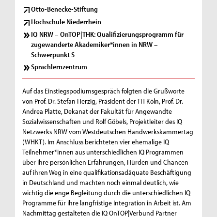
Otto-Benecke-Stiftung
Hochschule Niederrhein
IQ NRW – OnTOP|THK: Qualifizierungsprogramm für
zugewanderte Akademiker*innen in NRW –
Schwerpunkt S
Sprachlernzentrum
Auf das Einstiegspodiumsgespräch folgten die Grußworte
von Prof. Dr. Stefan Herzig, Präsident der TH Köln, Prof. Dr.
Andrea Platte, Dekanat der Fakultät für Angewandte
Sozialwissenschaften und Rolf Göbels, Projektleiter des IQ
Netzwerks NRW vom Westdeutschen Handwerkskammertag
(WHKT). Im Anschluss berichteten vier ehemalige IQ
Teilnehmer*innen aus unterschiedlichen IQ Programmen
über ihre persönlichen Erfahrungen, Hürden und Chancen
auf ihren Weg in eine qualifikationsadäquate Beschäftigung
in Deutschland und machten noch einmal deutlich, wie
wichtig die enge Begleitung durch die unterschiedlichen IQ
Programme für ihre langfristige Integration in Arbeit ist. Am
Nachmittag gestalteten die IQ OnTOP|Verbund Partner