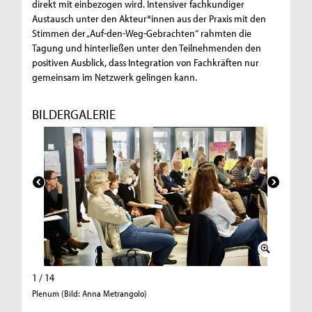
direkt mit einbezogen wird. Intensiver fachkundiger
Austausch unter den Akteur*innen aus der Praxis mit den
Stimmen der „Auf-den-Weg-Gebrachten“ rahmten die
Tagung und hinterließen unter den Teilnehmenden den
positiven Ausblick, dass Integration von Fachkräften nur
gemeinsam im Netzwerk gelingen kann.
BILDERGALERIE
1 / 14
2 / 14
Plenum (Bild: Anna Metrangolo)
Grußwort 
Göbels (