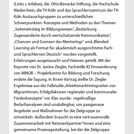
(Links s. Infobox), die Otto-Benecke-Stiftung, die Hochschule
Niederrhein, die TH Köln und das Sprachlernzentrum der TH
Köln Austauschgruppen zu unterschiedlichen
Schwerpunkten. Konzepte und Methoden zu den Themen
„Seiteneinstieg im Bildungswesen“, „Bestärkung
Zugewanderte durch wertschätzende Kommunikation“,
„Chancen und Grenzen des Mentorings“ und „Blended
Learning als Format für akademisch ausgerichtetes Fach-
und Sprachlernen Deutsch“ wurden vorgestellt,
Erfahrungen ausgetauscht und Visionen geteilt. Mit der
Keynote von Dr. Janine Ziegler, Fachstelle IQ Einwanderung
von MINOR – Projektkontor für Bildung und Forschung
endete die Tagung. In ihrem Vortrag stellte Dr. Ziegler
Ergebnisse aus der Fallstudie „Arbeitsmarktintegration von
Migrantinnen; Erfolgsfaktoren regionaler und kommunaler
Förderkonzepte“ vor. Klar wurde: regelmäßige
Bedarfsanalysen sind unabdingbar, um passgenaue
Angebote und Maßnahmen für die Zielgruppe zu
entwickeln. Außerdem braucht es eine vertrauensvolle
Zusammenarbeit mit Netzwerkpartner*innen und eine
gemeinsame Prozessgestaltung, bei der die Zielgruppe