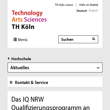
TH Köln intern
|
Hilfe im Notfall
English
Deutsch
Direkt zur Hauptnavigation
Direkt zur Subnavigation
Direkt zum Inhalt
Direkt zum Fußbereich
Suche
Menü
Hochschule
Aktuelles
Kontakt & Service
Das IQ NRW
Qualifizierungsprogramm an