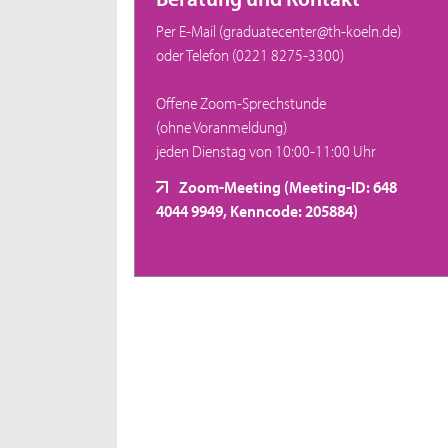
Per E-Mail (graduatecenter@th-koeln.de)
oder Telefon (0221 8275-3300)
Offene Zoom-Sprechstunde
(ohne Voranmeldung)
jeden Dienstag von 10:00-11:00 Uhr
Zoom-Meeting (Meeting-ID: 648
4044 9949, Kenncode: 205884)