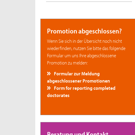
Promotion abgeschlossen?
Wenn Sie sich in der Übersicht noch nicht
wiederfinden, nutzen Sie bitte das folgende
Formular um uns Ihre abgeschlossene
Promotion zu melden:
Formular zur Meldung
abgeschlossener Promotionen
Form for reporting completed
doctorates
Beratung und Kontakt