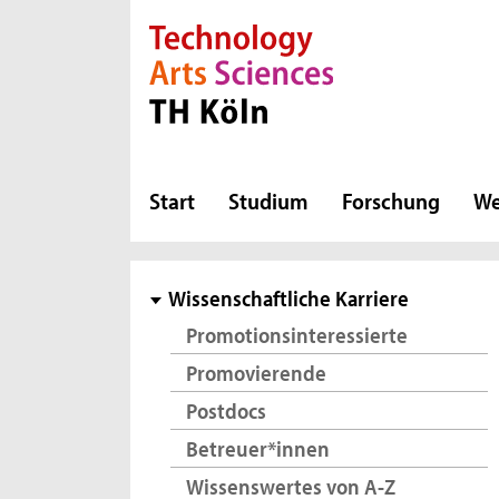
Direkt zur Hauptnavigation
Direkt zur Subnavigation
Direkt zum Inhalt
Direkt zum Fußbereich
Start
Studium
Forschung
We
Subnavigation
Wissenschaftliche Karriere
Promotionsinteressierte
Promovierende
Postdocs
Betreuer*innen
Wissenswertes von A-Z