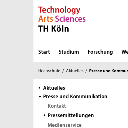
Direkt zur Hauptnavigation
Direkt zur Subnavigation
Direkt zum Inhalt
Direkt zum Fußbereich
Start
Studium
Forschung
We
Sie
Hochschule
/
Aktuelles
/
Presse und Kommun
sind
hier:
Subnavigation
Aktuelles
Presse und Kommunikation
Kontakt
Pressemitteilungen
Medienservice