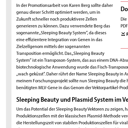
In der Promotionsarbeit von Karen Berg sollte daher
Do
genau dieser Schritt optimiert werden, um in
Zukunft schneller noch produktivere Zellen
Die
generieren zu können. Dazu verwendete Berg das
PDF
sogenannte „Sleeping Beauty System“, da dieses
eine effizientere Integration von Genen in das
Zielzellgenom mittels der sogenannten
Transposition ermöglicht. Das „Sleeping Beauty
System“ ist ein Transposon-System, das aus einem DNA-Absch
biotechnologische Anwendung wurde das Fisch-Transposon 
„wach geküsst“. Daher rührt der Name Sleeping Beauty in 
meinem Forschungsprojekt sollte nun Sleeping Beauty die ho
benötigten MLV-Gene in das Genom der Vektorpartikel-Produ
Sleeping Beauty und Plasmid System im Ve
Um das Potential der Sleeping Beauty Vektoren zu zeigen, ha
Produktionszellen mit der klassischen Plasmid-Methode ver
die Herstellungszeit von stabilen Produktionszellen für vir