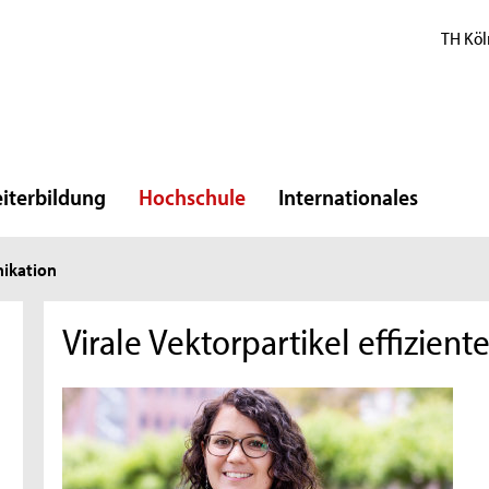
TH Köl
iterbildung
Hochschule
Internationales
ikation
Virale Vektorpartikel effizient