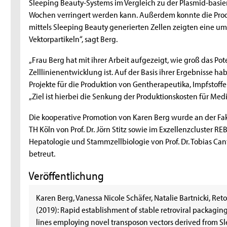
Sleeping Beauty-Systems im Vergleich zu der Plasmid-basi
Wochen verringert werden kann. Außerdem konnte die Produk
mittels Sleeping Beauty generierten Zellen zeigten eine um
Vektorpartikeln“, sagt Berg.
„Frau Berg hat mit ihrer Arbeit aufgezeigt, wie groß das Po
Zelllinienentwicklung ist. Auf der Basis ihrer Ergebnisse 
Projekte für die Produktion von Gentherapeutika, Impfstoffen 
„Ziel ist hierbei die Senkung der Produktionskosten für Me
Die kooperative Promotion von Karen Berg wurde an der Fa
TH Köln von Prof. Dr. Jörn Stitz sowie im Exzellenzcluster 
Hepatologie und Stammzellbiologie von Prof. Dr. Tobias C
betreut.
Veröffentlichung
Karen Berg, Vanessa Nicole Schäfer, Natalie Bartnicki, Reto
(2019): Rapid establishment of stable retroviral packaging
lines employing novel transposon vectors derived from Sl