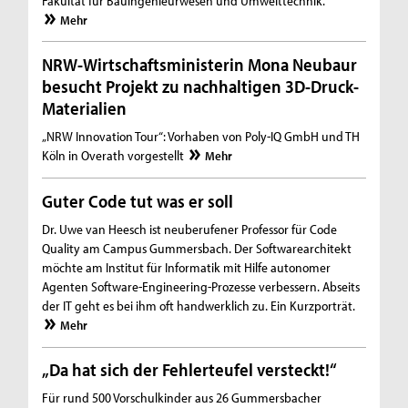
Fakultät für Bauingenieurwesen und Umwelttechnik.
Mehr
NRW-Wirtschaftsministerin Mona Neubaur
besucht Projekt zu nachhaltigen 3D-Druck-
Materialien
„NRW Innovation Tour“: Vorhaben von Poly-IQ GmbH und TH
Köln in Overath vorgestellt
Mehr
Guter Code tut was er soll
Dr. Uwe van Heesch ist neuberufener Professor für Code
Quality am Campus Gummersbach. Der Softwarearchitekt
möchte am Institut für Informatik mit Hilfe autonomer
Agenten Software-Engineering-Prozesse verbessern. Abseits
der IT geht es bei ihm oft handwerklich zu. Ein Kurzporträt.
Mehr
„Da hat sich der Fehlerteufel versteckt!“
Für rund 500 Vorschulkinder aus 26 Gummersbacher