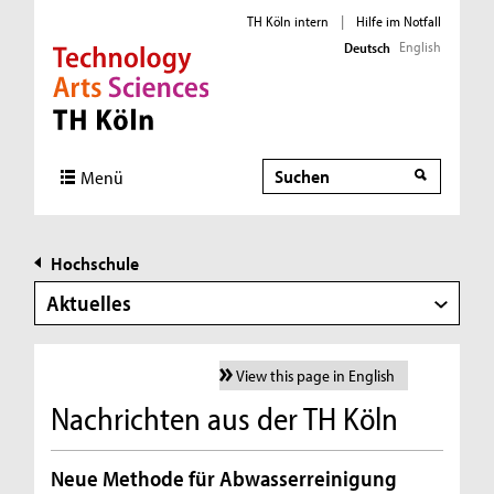
TH Köln intern
|
Hilfe im Notfall
English
Deutsch
Direkt zur Hauptnavigation
Direkt zur Subnavigation
Direkt zum Inhalt
Direkt zum Fußbereich
Suche
Menü
Hochschule
Aktuelles
View this page in English
Nachrichten aus der TH Köln
Neue Methode für Abwasserreinigung