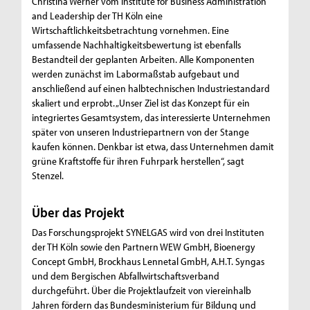
Christina Werner vom Institute for Business Administration
and Leadership der TH Köln eine
Wirtschaftlichkeitsbetrachtung vornehmen. Eine
umfassende Nachhaltigkeitsbewertung ist ebenfalls
Bestandteil der geplanten Arbeiten. Alle Komponenten
werden zunächst im Labormaßstab aufgebaut und
anschließend auf einen halbtechnischen Industriestandard
skaliert und erprobt. „Unser Ziel ist das Konzept für ein
integriertes Gesamtsystem, das interessierte Unternehmen
später von unseren Industriepartnern von der Stange
kaufen können. Denkbar ist etwa, dass Unternehmen damit
grüne Kraftstoffe für ihren Fuhrpark herstellen“, sagt
Stenzel.
Über das Projekt
Das Forschungsprojekt SYNELGAS wird von drei Instituten
der TH Köln sowie den Partnern WEW GmbH, Bioenergy
Concept GmbH, Brockhaus Lennetal GmbH, A.H.T. Syngas
und dem Bergischen Abfallwirtschaftsverband
durchgeführt. Über die Projektlaufzeit von viereinhalb
Jahren fördern das Bundesministerium für Bildung und