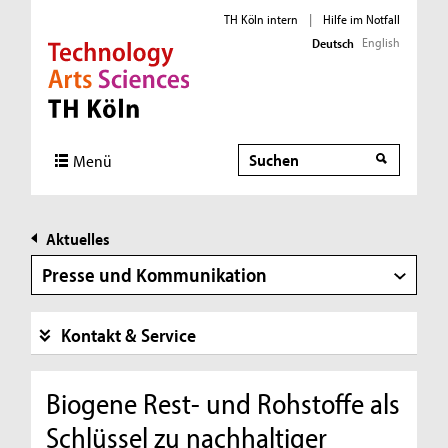
TH Köln intern
|
Hilfe im Notfall
English
Deutsch
Direkt zur Hauptnavigation
Direkt zur Subnavigation
Direkt zum Inhalt
Direkt zum Fußbereich
Suche
Menü
Aktuelles
Presse und Kommunikation
Kontakt & Service
Biogene Rest- und Rohstoffe als
Schlüssel zu nachhaltiger