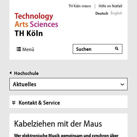
TH Köln intern
|
Hilfe im Notfall
English
Deutsch
Direkt zur Hauptnavigation
Direkt zur Subnavigation
Direkt zum Inhalt
Direkt zum Fußbereich
Suche
Menü
Hochschule
Aktuelles
Kontakt & Service
Kabelziehen mit der Maus
Wer elektronische Musik gemeinsam und synchron über