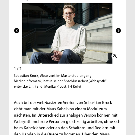
1 / 2
2 / 2
Sebastian Brock, Absolvent im Masterstudiengang
... eine
Medieninformatik, hat in seiner Abschlussarbeit „Websynth“
Musiker*
entwickelt, ... (Bild: Monika Probst, TH Köln)
Probst, T
Auch bei der web-basierten Version von Sebastian Brock
zieht man mit der Maus Kabel von einem Modul zum
nächsten. Im Unterschied zur analogen Version können mit
Websynth mehrere Personen gleichzeitig arbeiten, ohne sich
beim Kabelziehen oder an den Schaltern und Reglern mit
den Händen in die Quere zu kommen. Über den Maus-