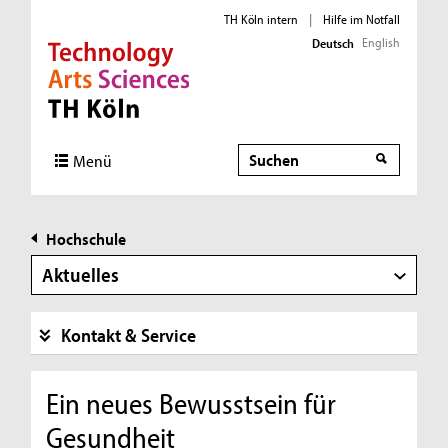
TH Köln intern
|
Hilfe im Notfall
English
Deutsch
Direkt zur Hauptnavigation
Direkt zur Subnavigation
Direkt zum Inhalt
Direkt zum Fußbereich
Suche
Menü
Hochschule
Aktuelles
Kontakt & Service
Ein neues Bewusstsein für
Gesundheit