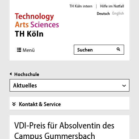
TH Köln intern
|
Hilfe im Notfall
English
Deutsch
Direkt zur Hauptnavigation
Direkt zur Subnavigation
Direkt zum Inhalt
Direkt zum Fußbereich
Suche
Menü
Hochschule
Aktuelles
Kontakt & Service
VDI-Preis für Absolventin des
Campus Gummersbach