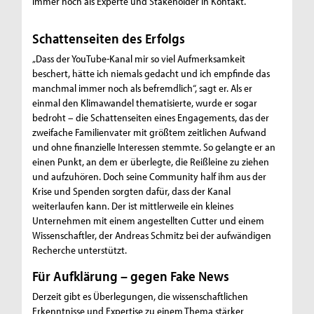
immer noch als Experte und Stakeholder in Kontakt.
Schattenseiten des Erfolgs
„Dass der YouTube-Kanal mir so viel Aufmerksamkeit
beschert, hätte ich niemals gedacht und ich empfinde das
manchmal immer noch als befremdlich“, sagt er. Als er
einmal den Klimawandel thematisierte, wurde er sogar
bedroht – die Schattenseiten eines Engagements, das der
zweifache Familienvater mit größtem zeitlichen Aufwand
und ohne finanzielle Interessen stemmte. So gelangte er an
einen Punkt, an dem er überlegte, die Reißleine zu ziehen
und aufzuhören. Doch seine Community half ihm aus der
Krise und Spenden sorgten dafür, dass der Kanal
weiterlaufen kann. Der ist mittlerweile ein kleines
Unternehmen mit einem angestellten Cutter und einem
Wissenschaftler, der Andreas Schmitz bei der aufwändigen
Recherche unterstützt.
Für Aufklärung – gegen Fake News
Derzeit gibt es Überlegungen, die wissenschaftlichen
Erkenntnisse und Expertise zu einem Thema stärker