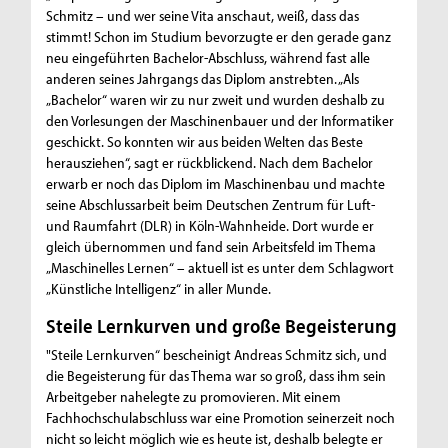
Schmitz – und wer seine Vita anschaut, weiß, dass das
stimmt! Schon im Studium bevorzugte er den gerade ganz
neu eingeführten Bachelor-Abschluss, während fast alle
anderen seines Jahrgangs das Diplom anstrebten. „Als
„Bachelor“ waren wir zu nur zweit und wurden deshalb zu
den Vorlesungen der Maschinenbauer und der Informatiker
geschickt. So konnten wir aus beiden Welten das Beste
herausziehen“, sagt er rückblickend. Nach dem Bachelor
erwarb er noch das Diplom im Maschinenbau und machte
seine Abschlussarbeit beim Deutschen Zentrum für Luft-
und Raumfahrt (DLR) in Köln-Wahnheide. Dort wurde er
gleich übernommen und fand sein Arbeitsfeld im Thema
„Maschinelles Lernen“ – aktuell ist es unter dem Schlagwort
„Künstliche Intelligenz“ in aller Munde.
Steile Lernkurven und große Begeisterung
"Steile Lernkurven“ bescheinigt Andreas Schmitz sich, und
die Begeisterung für das Thema war so groß, dass ihm sein
Arbeitgeber nahelegte zu promovieren. Mit einem
Fachhochschulabschluss war eine Promotion seinerzeit noch
nicht so leicht möglich wie es heute ist, deshalb belegte er