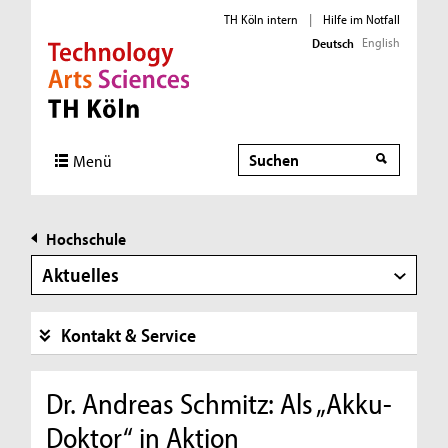
TH Köln intern
|
Hilfe im Notfall
English
Deutsch
Direkt zur Hauptnavigation
Direkt zur Subnavigation
Direkt zum Inhalt
Direkt zum Fußbereich
Suche
Menü
Hochschule
Aktuelles
Kontakt & Service
Dr. Andreas Schmitz: Als „Akku-
Doktor“ in Aktion