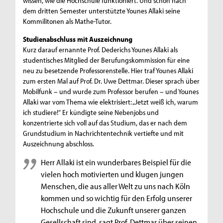
wissen, wie die Hochschule funktioniert. Und schon nach
dem dritten Semester unterstützte Younes Allaki seine
Kommilitonen als Mathe-Tutor.
Studienabschluss mit Auszeichnung
Kurz darauf ernannte Prof. Dederichs Younes Allaki als
studentisches Mitglied der Berufungskommission für eine
neu zu besetzende Professorenstelle. Hier traf Younes Allaki
zum ersten Mal auf Prof. Dr. Uwe Dettmar. Dieser sprach über
Mobilfunk – und wurde zum Professor berufen – und Younes
Allaki war vom Thema wie elektrisiert: „Jetzt weiß ich, warum
ich studiere!“ Er kündigte seine Nebenjobs und
konzentrierte sich voll auf das Studium, das er nach dem
Grundstudium in Nachrichtentechnik vertiefte und mit
Auszeichnung abschloss.
Herr Allaki ist ein wunderbares Beispiel für die
vielen hoch motivierten und klugen jungen
Menschen, die aus aller Welt zu uns nach Köln
kommen und so wichtig für den Erfolg unserer
Hochschule und die Zukunft unserer ganzen
Gesellschaft sind, sagt Prof. Dettmar über seinen