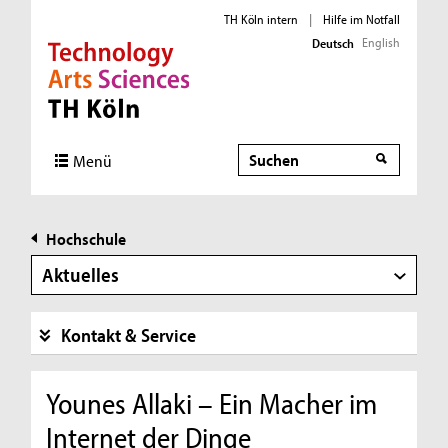
TH Köln intern
|
Hilfe im Notfall
English
Deutsch
Direkt zur Hauptnavigation
Direkt zur Subnavigation
Direkt zum Inhalt
Direkt zum Fußbereich
Suche
Menü
Hochschule
Aktuelles
Kontakt & Service
Younes Allaki – Ein Macher im
Internet der Dinge