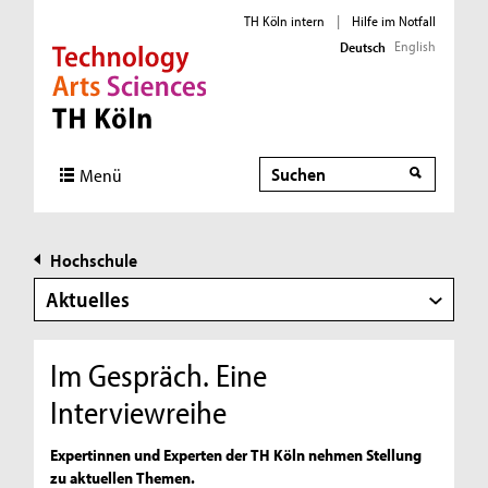
TH Köln intern
|
Hilfe im Notfall
English
Deutsch
Direkt zur Hauptnavigation
Direkt zur Subnavigation
Direkt zum Inhalt
Direkt zum Fußbereich
Suche
Menü
Hochschule
Aktuelles
Im Gespräch. Eine
Interviewreihe
Expertinnen und Experten der TH Köln nehmen Stellung
zu aktuellen Themen.