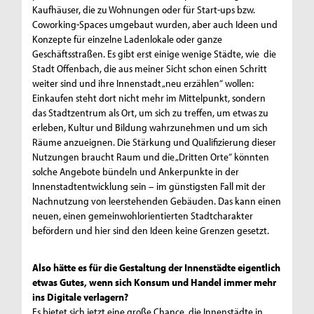
Kaufhäuser, die zu Wohnungen oder für Start-ups bzw.
Coworking-Spaces umgebaut wurden, aber auch Ideen und
Konzepte für einzelne Ladenlokale oder ganze
Geschäftsstraßen. Es gibt erst einige wenige Städte, wie die
Stadt Offenbach, die aus meiner Sicht schon einen Schritt
weiter sind und ihre Innenstadt „neu erzählen“ wollen:
Einkaufen steht dort nicht mehr im Mittelpunkt, sondern
das Stadtzentrum als Ort, um sich zu treffen, um etwas zu
erleben, Kultur und Bildung wahrzunehmen und um sich
Räume anzueignen. Die Stärkung und Qualifizierung dieser
Nutzungen braucht Raum und die „Dritten Orte“ könnten
solche Angebote bündeln und Ankerpunkte in der
Innenstadtentwicklung sein – im günstigsten Fall mit der
Nachnutzung von leerstehenden Gebäuden. Das kann einen
neuen, einen gemeinwohlorientierten Stadtcharakter
befördern und hier sind den Ideen keine Grenzen gesetzt.
Also hätte es für die Gestaltung der Innenstädte eigentlich
etwas Gutes, wenn sich Konsum und Handel immer mehr
ins Digitale verlagern?
Es bietet sich jetzt eine große Chance, die Innenstädte in