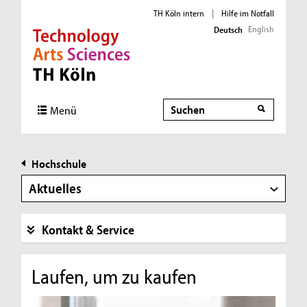
TH Köln intern
|
Hilfe im Notfall
English
Deutsch
Direkt zur Hauptnavigation
Direkt zur Subnavigation
Direkt zum Inhalt
Direkt zum Fußbereich
Suche
Menü
Hochschule
Aktuelles
Kontakt & Service
Laufen, um zu kaufen