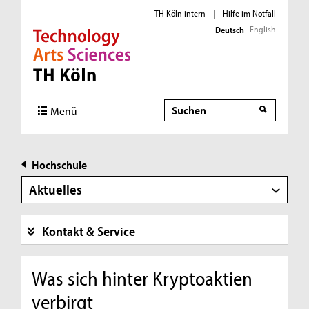
TH Köln intern
|
Hilfe im Notfall
English
Deutsch
Direkt zur Hauptnavigation
Direkt zur Subnavigation
Direkt zum Inhalt
Direkt zum Fußbereich
Suche
Menü
Hochschule
Aktuelles
Kontakt & Service
Was sich hinter Kryptoaktien
verbirgt