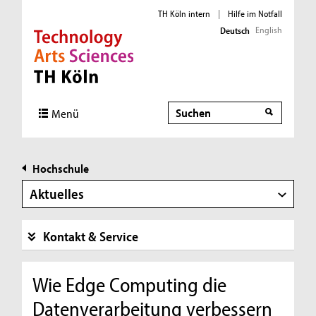
TH Köln intern
|
Hilfe im Notfall
English
Deutsch
Direkt zur Hauptnavigation
Direkt zur Subnavigation
Direkt zum Inhalt
Direkt zum Fußbereich
Suche
Menü
Hochschule
Aktuelles
Kontakt & Service
Wie Edge Computing die
Datenverarbeitung verbessern