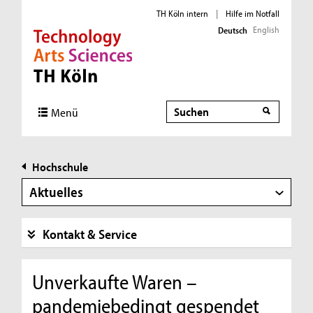
TH Köln intern
|
Hilfe im Notfall
English
Deutsch
Direkt zur Hauptnavigation
Direkt zur Subnavigation
Direkt zum Inhalt
Direkt zum Fußbereich
Suche
Menü
Hochschule
Aktuelles
Kontakt & Service
Unverkaufte Waren –
pandemiebedingt gespendet