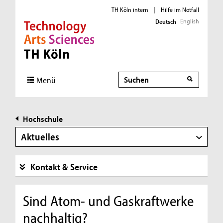
TH Köln intern
|
Hilfe im Notfall
English
Deutsch
Direkt zur Hauptnavigation
Direkt zur Subnavigation
Direkt zum Inhalt
Direkt zum Fußbereich
Suche
Menü
Hochschule
Aktuelles
Kontakt & Service
Sind Atom- und Gaskraftwerke
nachhaltig?