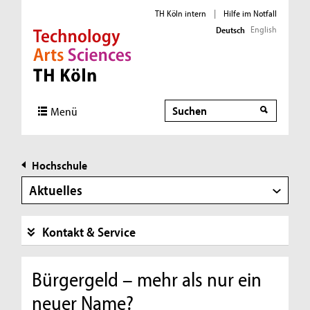
TH Köln intern
|
Hilfe im Notfall
English
Deutsch
Direkt zur Hauptnavigation
Direkt zur Subnavigation
Direkt zum Inhalt
Direkt zum Fußbereich
Suche
Menü
Hochschule
Aktuelles
Kontakt & Service
Bürgergeld – mehr als nur ein
neuer Name?