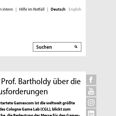
n intern
Hilfe im Notfall
English
|
|
Deutsch
Suche
Prof. Bartholdy über die
usforderungen
estartete Gamescom ist die weltweit größte
r des Cologne Game Lab (CGL), blickt zum
nche, die Bedeutung der Messe für den Games-