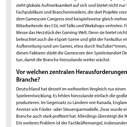
zieht globale Aufmerksamkeit auf sich und bietet nicht nu
Fachpublikum und Brancheninsidern, die dort Projekte vor
dem Gamescom Congress sind beispielsweise gleich mehrer
Mitarbeitende des CGL mit Talks und Workshops vertreten. Fü
Messe das Herzstück der Gaming-Welt. Denn sie bietet nicht 
beleuchtet auch die eSport-Szene und gibt der Fankultur 
Aufbereitung rund um Games, etwa durch YouTuber*innen, e
diesen Faktoren stärkt die Gamescom den Spielestandort De
tun, damit die Branche hierzulande weiter wächst.
Vor welchen zentralen Herausforderungen
Branche?
Deutschland hat derzeit im weltweiten Vergleich nur einen 
Spieleentwicklung. Es fehlen hierzulande einfach die großen
produzieren. Im Gegensatz zu Ländern wie Kanada, England
Anreize wie Förder- oder Steuersparmodelle. Zwar wurde e
Branche auch stark profitiert hat. Allerdings übersteigt di
Ein weiteres Problem ist der Fachkräftemangel, insbesonder