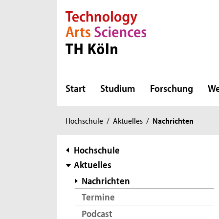
Direkt zur Hauptnavigation
Direkt zur Subnavigation
Direkt zum Inhalt
Direkt zum Fußbereich
Start
Studium
Forschung
We
Sie
Hochschule
/
Aktuelles
/
Nachrichten
sind
hier:
Subnavigation
Hochschule
Aktuelles
Nachrichten
Termine
Podcast