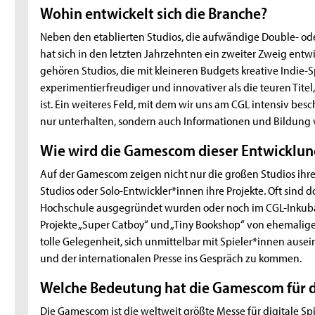
Wohin entwickelt sich die Branche?
Neben den etablierten Studios, die aufwändige Double- oder 
hat sich in den letzten Jahrzehnten ein zweiter Zweig entw
gehören Studios, die mit kleineren Budgets kreative Indie-S
experimentierfreudiger und innovativer als die teuren Titel
ist. Ein weiteres Feld, mit dem wir uns am CGL intensiv bes
nur unterhalten, sondern auch Informationen und Bildung 
Wie wird die Gamescom dieser Entwicklun
Auf der Gamescom zeigen nicht nur die großen Studios ihre Ti
Studios oder Solo-Entwickler*innen ihre Projekte. Oft sind d
Hochschule ausgegründet wurden oder noch im CGL-Inkubato
Projekte „Super Catboy“ und „Tiny Bookshop“ von ehemaligen
tolle Gelegenheit, sich unmittelbar mit Spieler*innen au
und der internationalen Presse ins Gespräch zu kommen.
Welche Bedeutung hat die Gamescom für d
Die Gamescom ist die weltweit größte Messe für digitale Spie