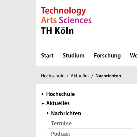
Direkt zur Hauptnavigation
Direkt zur Subnavigation
Direkt zum Inhalt
Direkt zum Fußbereich
Start
Studium
Forschung
We
Sie
Hochschule
/
Aktuelles
/
Nachrichten
sind
hier:
Subnavigation
Hochschule
Aktuelles
Nachrichten
Termine
Podcast