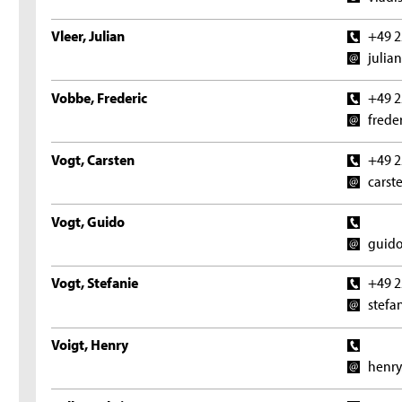
Vleer, Julian
+49 2
julia
Vobbe, Frederic
+49 2
frede
Vogt, Carsten
+49 2
carst
Vogt, Guido
guido
Vogt, Stefanie
+49 2
stefa
Voigt, Henry
henry