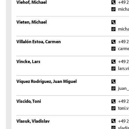
Viehof, Michael
+49 2
micha
Vieten, Michael
micha
Villalón Estoa, Carmen
+49 2
carme
Vincke, Lars
+49 2
lars.
Víquez Rodríguez, Juan Miguel
juan_
Viscido, Toni
+49 2
toni.
Vlasuk, Vladislav
+49 2
vladi