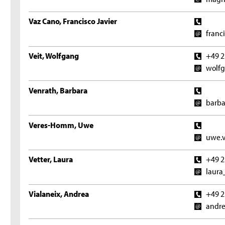
Vaz Cano, Francisco Javier
franc
Veit, Wolfgang
+49 2
wolfg
Venrath, Barbara
barba
Veres-Homm, Uwe
uwe.
Vetter, Laura
+49 2
laura
Vialaneix, Andrea
+49 2
andre