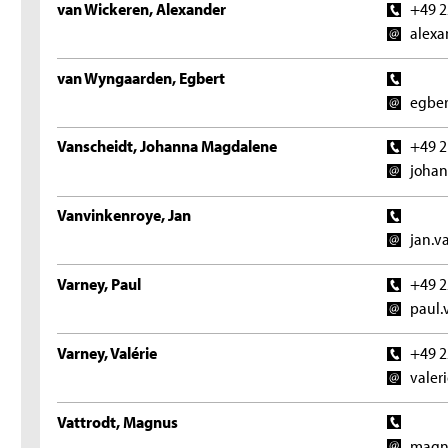
van Wickeren, Alexander
+49 2
alexa
van Wyngaarden, Egbert
egber
Vanscheidt, Johanna Magdalene
+49 2
johan
Vanvinkenroye, Jan
jan.v
Varney, Paul
+49 2
paul.
Varney, Valérie
+49 2
valer
Vattrodt, Magnus
magnu