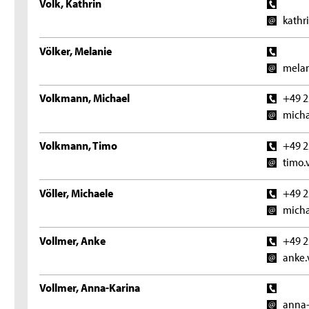
Volk, Kathrin
kathr
Völker, Melanie
melan
Volkmann, Michael
+49 2
micha
Volkmann, Timo
+49 2
timo.
Völler, Michaele
+49 2
micha
Vollmer, Anke
+49 2
anke.
Vollmer, Anna-Karina
anna-