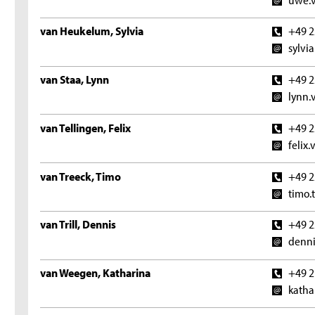
van Heukelum, Sylvia
+49 2
sylvi
van Staa, Lynn
+49 2
lynn.
van Tellingen, Felix
+49 2
felix
van Treeck, Timo
+49 2
timo.
van Trill, Dennis
+49 2
denni
van Weegen, Katharina
+49 2
katha