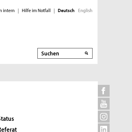
n intern
Hilfe im Notfall
English
|
|
Deutsch
Suche
Status
Referat