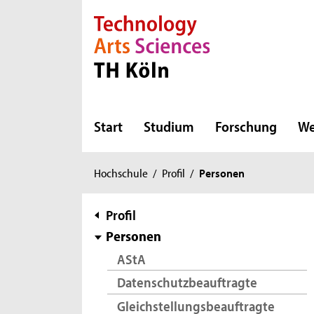
Direkt zur Hauptnavigation
Direkt zur Subnavigation
Direkt zum Inhalt
Direkt zum Fußbereich
Start
Studium
Forschung
We
Sie
Hochschule
/
Profil
/
Personen
sind
hier:
Subnavigation
Profil
Personen
AStA
Datenschutzbeauftragte
Gleichstellungsbeauftragte