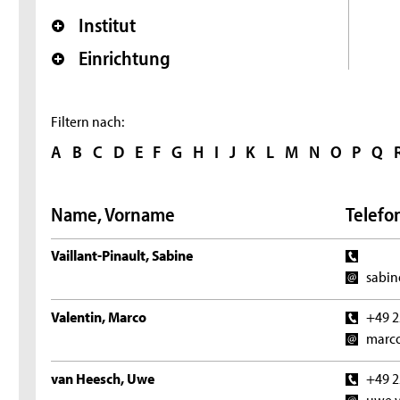
Institut
Einrichtung
Filtern nach:
A
B
C
D
E
F
G
H
I
J
K
L
M
N
O
P
Q
Name, Vorname
Telefon
Vaillant-Pinault, Sabine
sabin
Valentin, Marco
+49 2
marco
van Heesch, Uwe
+49 2
uwe.