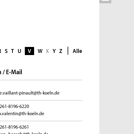
R
S
T
U
V
W
X
Y
Z
Alle
 / E-Mail
e.vaillant-pinault@th-koeln.de
261-8196-6220
.valentin@th-koeln.de
261-8196-6261
van_heesch@th-koeln.de