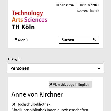
TH Köln intern
|
Hilfe im Notfall
English
Deutsch
Direkt zur Hauptnavigation
Direkt zur Subnavigation
Direkt zum Inhalt
Direkt zum Fußbereich
Suche
Menü
Profil
Personen
View this page in English
Anne von Kirchner
Hochschulbibliothek
Abteilungsbibliothek Ingenieurwissenschaften