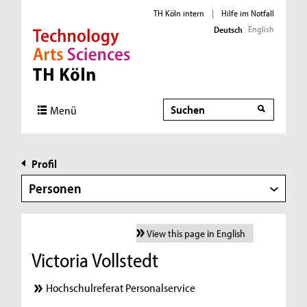
TH Köln intern
|
Hilfe im Notfall
English
Deutsch
Direkt zur Hauptnavigation
Direkt zur Subnavigation
Direkt zum Inhalt
Direkt zum Fußbereich
Suche
Menü
Profil
Personen
View this page in English
Victoria Vollstedt
Hochschulreferat Personalservice