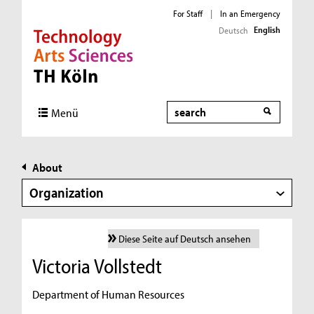
For Staff
|
In an Emergency
English
Deutsch
Direkt zur Hauptnavigation
Direkt zur Subnavigation
Direkt zum Inhalt
Direkt zum Fußbereich
Search
Menü
About
Organization
Diese Seite auf Deutsch ansehen
Victoria Vollstedt
Department of Human Resources