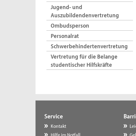
Jugend- und
Auszubildendenvertretung
Ombudsperson
Personalrat
Schwerbehindertenvertretung
Vertretung für die Belange
studentischer Hilfskräfte
Service
Barri
Kontakt
Le
Hilfe im Notfall
Ge