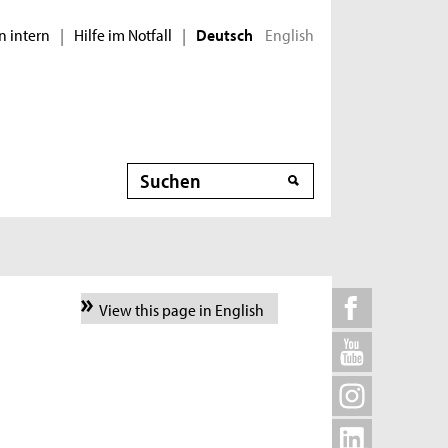
n intern
Hilfe im Notfall
English
|
|
Deutsch
Suche
View this page in English