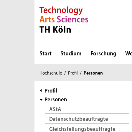
Direkt zur Hauptnavigation
Direkt zur Subnavigation
Direkt zum Inhalt
Direkt zum Fußbereich
Start
Studium
Forschung
We
Sie
Hochschule
/
Profil
/
Personen
sind
hier:
Subnavigation
Profil
Personen
AStA
Datenschutzbeauftragte
Gleichstellungsbeauftragte