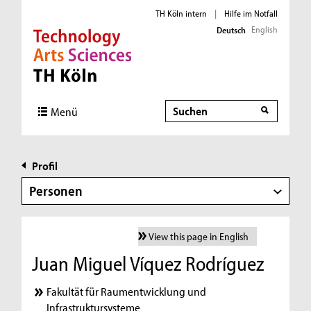
TH Köln intern
|
Hilfe im Notfall
English
Deutsch
Direkt zur Hauptnavigation
Direkt zur Subnavigation
Direkt zum Inhalt
Direkt zum Fußbereich
Suche
Menü
Profil
Personen
View this page in English
Juan Miguel Víquez Rodríguez
Fakultät für Raumentwicklung und
Infrastruktursysteme