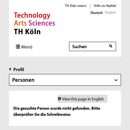
TH Köln intern
|
Hilfe im Notfall
English
Deutsch
Direkt zur Hauptnavigation
Direkt zur Subnavigation
Direkt zum Inhalt
Direkt zum Fußbereich
Suche
Menü
Profil
Personen
View this page in English
Die gesuchte Person wurde nicht gefunden. Bitte
überprüfen Sie die Schreibweise.