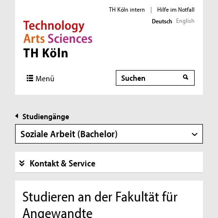
TH Köln intern
|
Hilfe im Notfall
English
Deutsch
Direkt zur Hauptnavigation
Direkt zur Subnavigation
Direkt zum Inhalt
Direkt zum Fußbereich
Suche
Menü
Studiengänge
Soziale Arbeit (Bachelor)
Kontakt & Service
Studieren an der Fakultät für
Angewandte