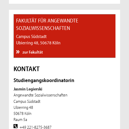
FAKULTÄT FÜR ANGEWANDTE
SOZIALWISSENSCHAFTEN
Campus Südstadt
Ubierring 48, 50678 Köln
zur Fakultät
KONTAKT
Studiengangskoordinatorin
Jasmin Legierski
Angewandte Sozialwissenschaften
Campus Südstadt
Ubierring 48
50678 Köln
Raum 5a
+49 221-8275-3687