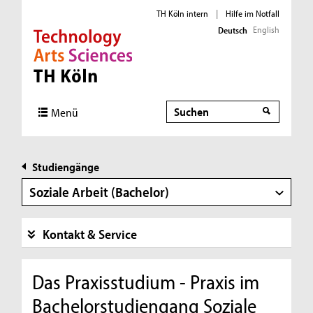
TH Köln intern
|
Hilfe im Notfall
English
Deutsch
Direkt zur Hauptnavigation
Direkt zur Subnavigation
Direkt zum Inhalt
Direkt zum Fußbereich
Suche
Menü
Studiengänge
Soziale Arbeit (Bachelor)
Kontakt & Service
Das Praxisstudium - Praxis im
Bachelorstudiengang Soziale